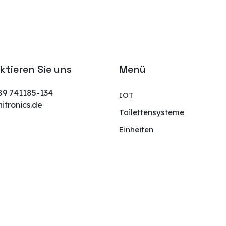
ktieren Sie uns
Menü
89 741185-134
IOT
tronics.de
Toilettensysteme
Einheiten