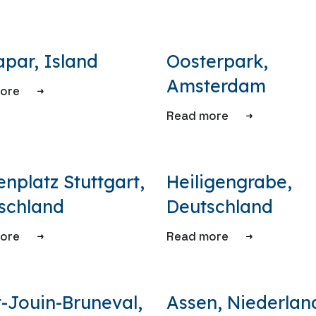
apar, Island
Oosterpark,
Amsterdam
ore
Read more
nplatz Stuttgart,
Heiligengrabe,
schland
Deutschland
ore
Read more
t-Jouin-Bruneval,
Assen, Niederlan