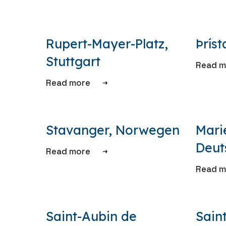
Rupert-Mayer-Platz,
Þríst
Stuttgart
Read m
Read more
Stavanger, Norwegen
Marie
Deut
Read more
Read m
Saint-Aubin de
Sain