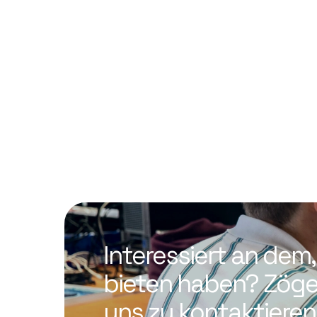
Interessiert an dem,
bieten haben? Zöger
uns zu kontaktieren