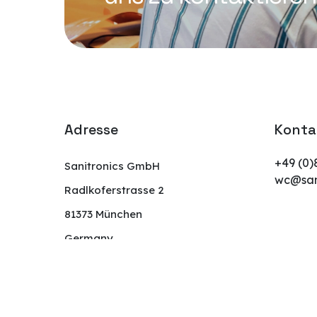
Adresse
Konta
+49 (0)
Sanitronics GmbH
wc@sani
Radlkoferstrasse 2
81373 München
Germany