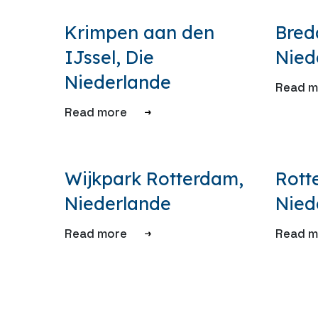
Krimpen aan den
Bred
IJssel, Die
Nied
Niederlande
Read m
Read more
Wijkpark Rotterdam,
Rott
Niederlande
Nied
Read more
Read m