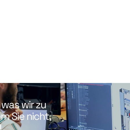
 was wir zu
n Sie nicht,
!