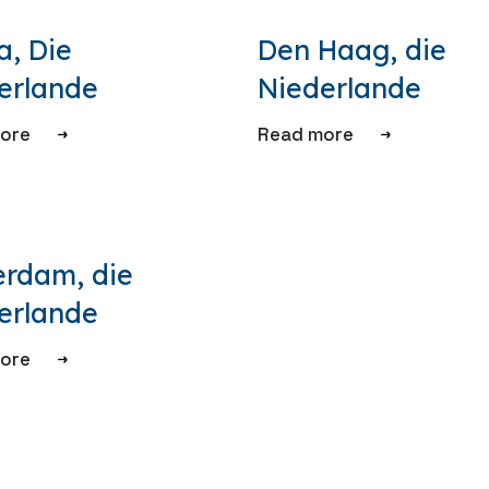
a, Die
Den Haag, die
erlande
Niederlande
ore
Read more
erdam, die
erlande
ore