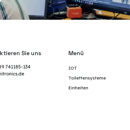
ktieren Sie uns
Menü
89 741185-134
IOT
tronics.de
Toilettensysteme
Einheiten