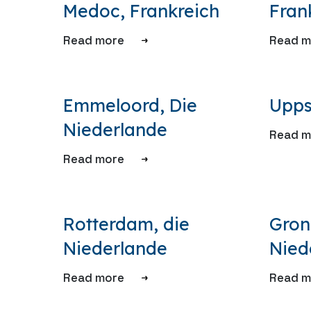
Medoc, Frankreich
Fran
Read more
Read m
Emmeloord, Die
Upps
Niederlande
Read m
Read more
Rotterdam, die
Gron
Niederlande
Nied
Read more
Read m