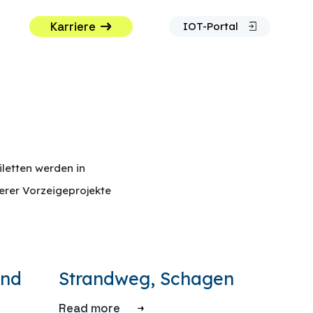
Karriere
IOT-Portal
iletten werden in
serer Vorzeigeprojekte
and
Strandweg, Schagen
Read more