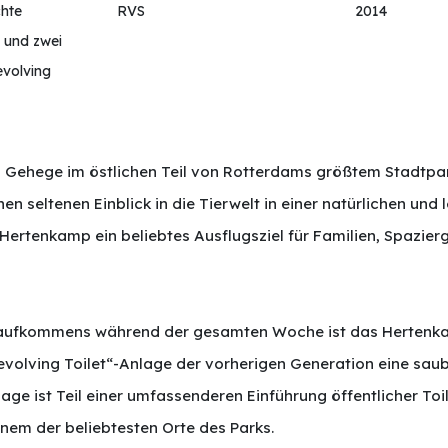
chte
RVS
2014
“ und zwei
volving
es Gehege im östlichen Teil von Rotterdams größtem Stadtpa
en seltenen Einblick in die Tierwelt in einer natürlichen un
Hertenkamp ein beliebtes Ausflugsziel für Familien, Spazier
aufkommens während der gesamten Woche ist das Hertenkam
„Revolving Toilet“-Anlage der vorherigen Generation eine saub
lage ist Teil einer umfassenderen Einführung öffentlicher To
inem der beliebtesten Orte des Parks.