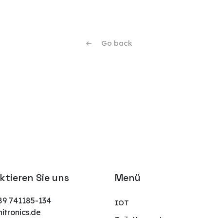
Go back
ktieren Sie uns
Menü
89 741185-134
IOT
tronics.de